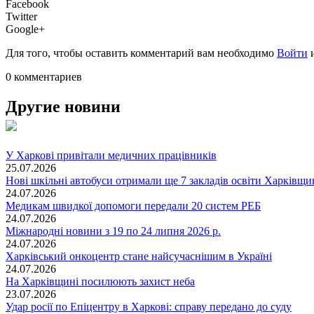
Facebook
Twitter
Google+
Для того, чтобы оставить комментарий вам необходимо
Войти
0 комментариев
Другие новини
У Харкові привітали медичних працівників
25.07.2026
Нові шкільні автобуси отримали ще 7 закладів освіти Харківщ
24.07.2026
Медикам швидкої допомоги передали 20 систем РЕБ
24.07.2026
Міжнародні новини з 19 по 24 липня 2026 р.
24.07.2026
Харківський онкоцентр стане найсучаснішим в Україні
24.07.2026
На Харківщині посилюють захист неба
23.07.2026
Удар росії по Епіцентру в Харкові: справу передано до суду