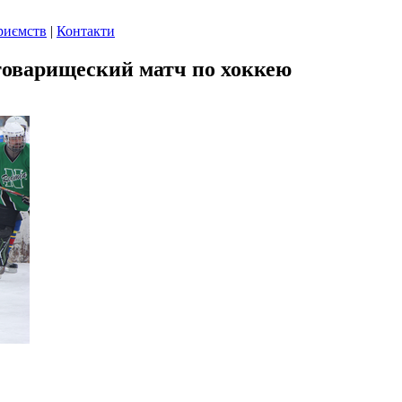
риємств
|
Контакти
товарищеский матч по хоккею