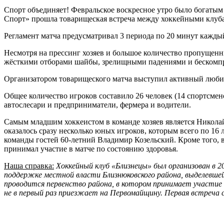
Спорт объединяет! Февральское воскресное утро было богатым
Спорт» прошла товарищеская встреча между хоккейными клуб
Регламент матча предусматривал 3 периода по 20 минут кажды
Несмотря на прессинг хозяев и большое количество пропущенны
жёсткими отборами шайбы, зрелищными падениями и бескомпр
Организатором товарищеского матча выступил активный любит
Общее количество игроков составило 26 человек (14 спортсмен
автослесари и предприниматели, фермера и водители.
Самым младшим хоккеистом в команде хозяев является Николай
оказалось сразу несколько юных игроков, которым всего по 16
команды гостей 60-летний Владимир Козельский. Кроме того, в 
принимал участие в матче по состоянию здоровья.
Наша справка:
Хоккейный клуб «Близнецы» был организован в 2
поддержке местной власти Близнюковского района, выделевшей 
проводится первенство района, в котором принимает участие че
не в первый раз приезжает на Первомайщину. Первая встреча с