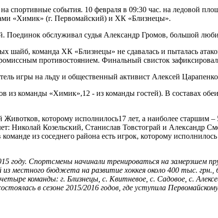
 на спортивные события. 10 февраля в 09:30 час. на ледовой 
ами «Химик» (г. Первомайский) и ХК «Близнецы».
й. Поединок обслуживал судья Александр Громов, большой любит
х шайб, команда ХК «Близнецы» не сдавалась и пыталась атаков
омиссным противостоянием. Финальный свисток зафиксировал 
ель игры на льду и общественный активист Алексей Царапенко
ов из команды «Химик»,12 - из команды гостей). В составах об
 Животков, которому исполнилось17 лет, а наиболее старшим –
 лет: Николай Козельский, Станислав Товстограй и Александр С
команде из соседнего района есть игрок, которому исполнилось 
015 году. Спортсмены начинали тренироваться на замерзшем пруд
из местного бюджета на развитие хоккея около 400 тыс. грн., б
тыре команды: г. Близнецы, с. Квитневое, с. Садовое, с. Алексе
остоялась в сезоне 2015/2016 годов, где уступила Первомайском