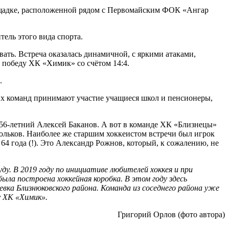
площадке, расположенной рядом с Первомайским ФОК «Ангар
ель этого вида спорта.
ать. Встреча оказалась динамичной, с яркими атаками,
победу ХК «Химик» со счётом 14:4.
.
еих команд принимают участие учащиеся школ и пенсионеры,
 56-летний Алексей Баканов. А вот в команде ХК «Близнецы»
мольков. Наиболее же старшим хоккеистом встречи был игрок
64 года (!). Это Александр Рожнов, который, к сожалению, не
у. В 2019 году по инициативе любителей хоккея и при
ыла построена хоккейная коробка. В этом году здесь
евка Близнюковского района. Команда из соседнего района уже
у ХК «Химик».
Григорий Орлов (фото автора)