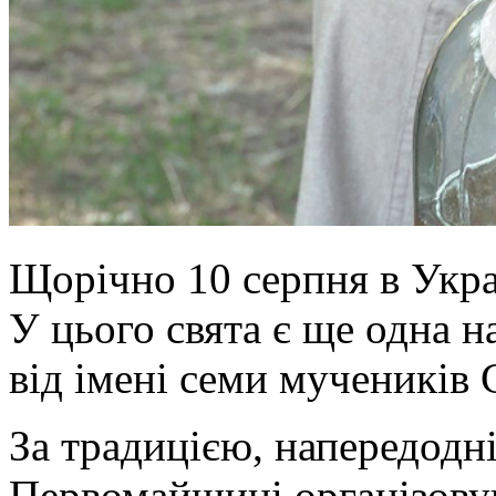
Щорічно 10 серпня в Укра
У цього свята є ще одна н
від імені семи мучеників С
За традицією, напередодн
Первомайщині організову