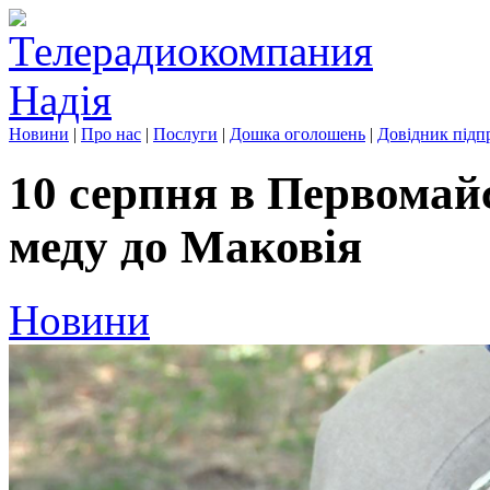
Новини
|
Про нас
|
Послуги
|
Дошка оголошень
|
Довідник підп
10 серпня в Первомай
меду до Маковія
Новини