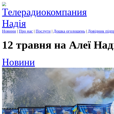
Новини
|
Про нас
|
Послуги
|
Дошка оголошень
|
Довідник підп
12 травня на Алеї Над
Новини