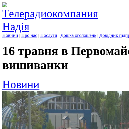
Новини
|
Про нас
|
Послуги
|
Дошка оголошень
|
Довідник підп
16 травня в Первомай
вишиванки
Новини