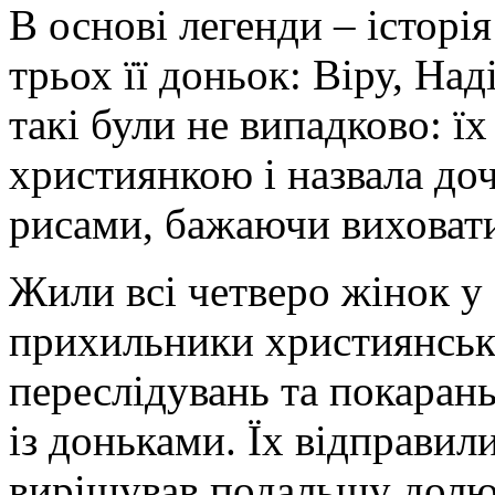
В основі легенди – історі
трьох її доньок: Віру, Над
такі були не випадково: ї
християнкою і назвала до
рисами, бажаючи виховати
Жили всі четверо жінок у 
прихильники християнсько
переслідувань та покарань
із доньками. Їх відправил
вирішував подальшу долю 