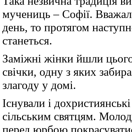
Така незвична традиція ви
мучениць – Софії. Вважал
день, то протягом наступн
станеться.
Заміжні жінки йшли цього
свічки, одну з яких забир
злагоду у домі.
Існували і дохристиянські
сільським святцям. Молод
перед юрбою покрасуватис