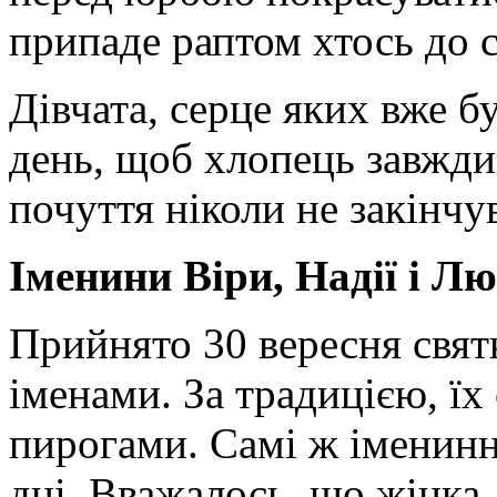
припаде раптом хтось до с
Дівчата, серце яких вже б
день, щоб хлопець завжди 
почуття ніколи не закінчу
Іменини Віри, Надії і Лю
Прийнято 30 вересня свят
іменами. За традицією, ї
пирогами. Самі ж іменинн
дні. Вважалось, що жінка,