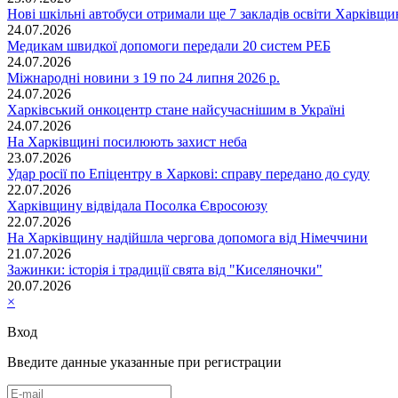
Нові шкільні автобуси отримали ще 7 закладів освіти Харківщ
24.07.2026
Медикам швидкої допомоги передали 20 систем РЕБ
24.07.2026
Міжнародні новини з 19 по 24 липня 2026 р.
24.07.2026
Харківський онкоцентр стане найсучаснішим в Україні
24.07.2026
На Харківщині посилюють захист неба
23.07.2026
Удар росії по Епіцентру в Харкові: справу передано до суду
22.07.2026
Харківщину відвідала Посолка Євросоюзу
22.07.2026
На Харківщину надійшла чергова допомога від Німеччини
21.07.2026
Зажинки: історія і традиції свята від "Киселяночки"
20.07.2026
×
Вход
Введите данные указанные при регистрации