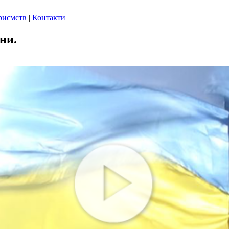
риємств
|
Контакти
ни.