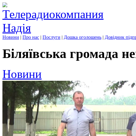
Новини
|
Про нас
|
Послуги
|
Дошка оголошень
|
Довідник підп
Біляївська громада не
Новини