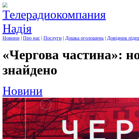
Новини
|
Про нас
|
Послуги
|
Дошка оголошень
|
Довідник підп
«Чергова частина»: н
знайдено
Новини