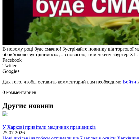
В новому році буде смачно! Зустрічайте новинку від торгової 
обов’язково зустрінемось», - з повагою, твій чікенчізбургер XL.
Facebook
Twitter
Google+
Для того, чтобы оставить комментарий вам необходимо
Войти
0 комментариев
Другие новини
У Харкові привітали медичних працівників
25.07.2026
Нові шкільні автобуси отримали ще 7 закладів освіти Харківщ