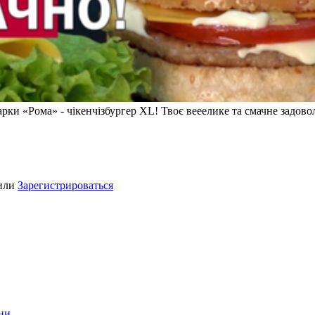
марки «Рома» - чікенчізбургер XL! Твоє вееелике та смачне задо
или
Зарегистрироваться
ини