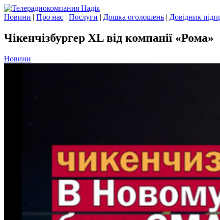
Новини
|
Про нас
|
Послуги
|
Дошка оголошень
|
Довідник підп
Чікенчізбургер XL від компанії «Рома»
Новини