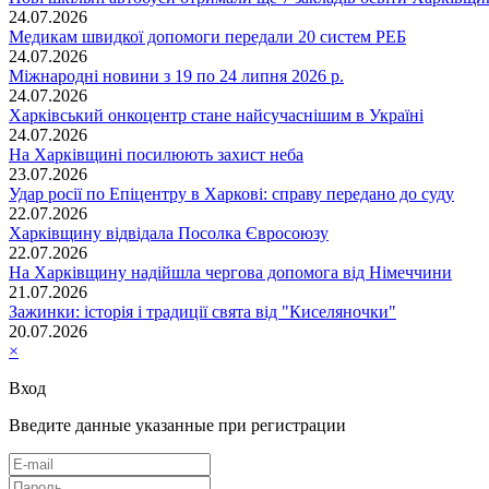
24.07.2026
Медикам швидкої допомоги передали 20 систем РЕБ
24.07.2026
Міжнародні новини з 19 по 24 липня 2026 р.
24.07.2026
Харківський онкоцентр стане найсучаснішим в Україні
24.07.2026
На Харківщині посилюють захист неба
23.07.2026
Удар росії по Епіцентру в Харкові: справу передано до суду
22.07.2026
Харківщину відвідала Посолка Євросоюзу
22.07.2026
На Харківщину надійшла чергова допомога від Німеччини
21.07.2026
Зажинки: історія і традиції свята від "Киселяночки"
20.07.2026
×
Вход
Введите данные указанные при регистрации