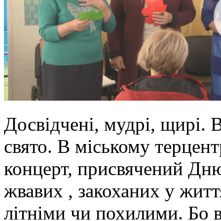
Досвідчені, мудрі, щирі. 
свято. В міському терцент
концерт, присвячений Дню
жвавих , закоханих у житт
літніми чи похилими. Бо 