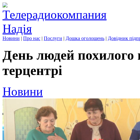
Новини
|
Про нас
|
Послуги
|
Дошка оголошень
|
Довідник підп
День людей похилого в
терцентрі
Новини