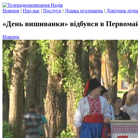
Новини
|
Про нас
|
Послуги
|
Дошка оголошень
|
Довідник підп
«День вишиванки» відбувся в Первома
Новини