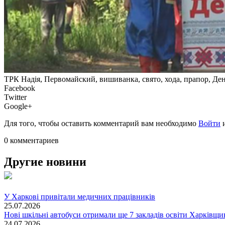
ТРК Надія, Первомайский, вишиванка, свято, хода, прапор, Де
Facebook
Twitter
Google+
Для того, чтобы оставить комментарий вам необходимо
Войти
0 комментариев
Другие новини
У Харкові привітали медичних працівників
25.07.2026
Нові шкільні автобуси отримали ще 7 закладів освіти Харківщ
24.07.2026