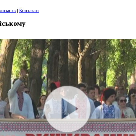
риємств
|
Контакти
йському