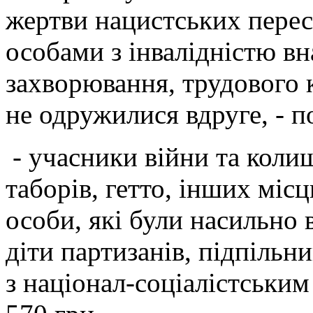
жертви нацистських пересл
особами з інвалідністю вн
захворювання, трудового к
не одружилися вдруге, - п
- учасники війни та коли
таборів, гетто, інших міс
особи, які були насильно 
діти партизанів, підпільн
з націонал-соціалістськи