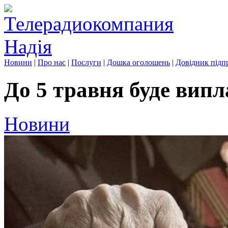
Новини
|
Про нас
|
Послуги
|
Дошка оголошень
|
Довідник підп
До 5 травня буде вип
Новини