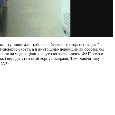
оменту повномасштабного військового вторгнення росії в
стинського округу, а й внутрішньо переміщеним особам, які
аження на медпрацівників суттєво збільшилось, ФАП завжди
а, і весь депутатський корпус сільради. Тож, маючи таку
адія».