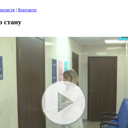
риємств
|
Контакти
о стану