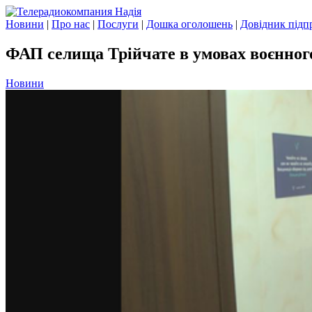
Новини
|
Про нас
|
Послуги
|
Дошка оголошень
|
Довідник підп
ФАП селища Трійчате в умовах воєнног
Новини