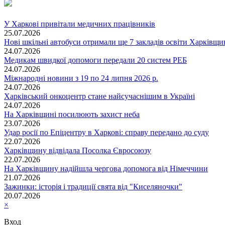
У Харкові привітали медичних працівників
25.07.2026
Нові шкільні автобуси отримали ще 7 закладів освіти Харківщ
24.07.2026
Медикам швидкої допомоги передали 20 систем РЕБ
24.07.2026
Міжнародні новини з 19 по 24 липня 2026 р.
24.07.2026
Харківський онкоцентр стане найсучаснішим в Україні
24.07.2026
На Харківщині посилюють захист неба
23.07.2026
Удар росії по Епіцентру в Харкові: справу передано до суду
22.07.2026
Харківщину відвідала Посолка Євросоюзу
22.07.2026
На Харківщину надійшла чергова допомога від Німеччини
21.07.2026
Зажинки: історія і традиції свята від "Киселяночки"
20.07.2026
×
Вход