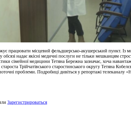
вжує працювати місцевий фельдшерсько-акушерський пункт. Із м
му обсязі надає якісні медичні послуги не тільки мешканцям стро
актики сімейної медицини Тетяна Бережна зазначає, хоча навант
 староста Трійчатівського старостинського округу Тетяна Кобелєв
поточні проблеми. Подробиці дивіться у репортажі телеканалу «Н
или
Зарегистрироваться