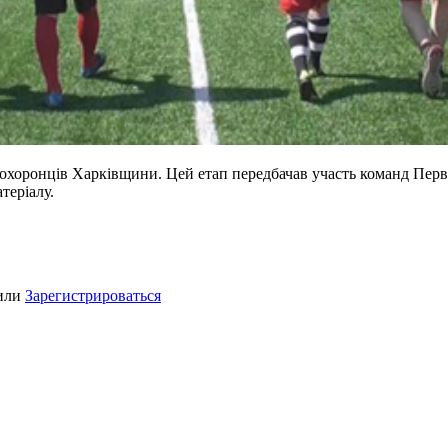
оохоронців Харківщини. Цей етап передбачав участь команд Первом
атеріалу.
или
Зарегистрироваться