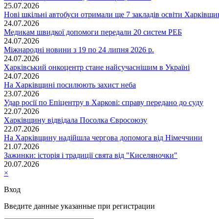
25.07.2026
Нові шкільні автобуси отримали ще 7 закладів освіти Харківщ
24.07.2026
Медикам швидкої допомоги передали 20 систем РЕБ
24.07.2026
Міжнародні новини з 19 по 24 липня 2026 р.
24.07.2026
Харківський онкоцентр стане найсучаснішим в Україні
24.07.2026
На Харківщині посилюють захист неба
23.07.2026
Удар росії по Епіцентру в Харкові: справу передано до суду
22.07.2026
Харківщину відвідала Посолка Євросоюзу
22.07.2026
На Харківщину надійшла чергова допомога від Німеччини
21.07.2026
Зажинки: історія і традиції свята від "Киселяночки"
20.07.2026
×
Вход
Введите данные указанные при регистрации