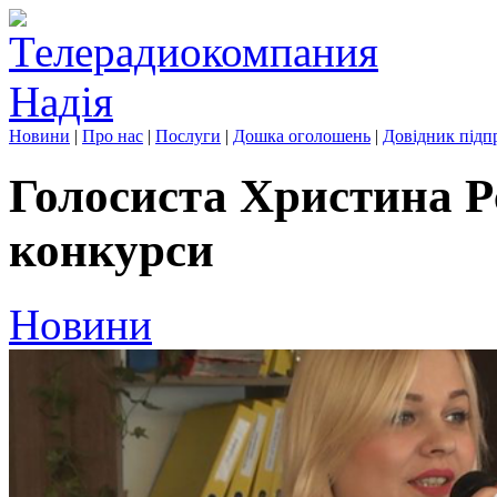
Новини
|
Про нас
|
Послуги
|
Дошка оголошень
|
Довідник підп
Голосиста Христина Р
конкурси
Новини