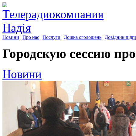
Новини
|
Про нас
|
Послуги
|
Дошка оголошень
|
Довідник підп
Городскую сессию про
Новини