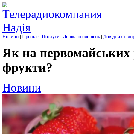
Новини
|
Про нас
|
Послуги
|
Дошка оголошень
|
Довідник підп
Як на первомайських 
фрукти?
Новини