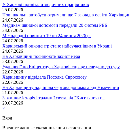
У Харкові привітали медичних працівників
25.07.2026
Нові шкільні автобуси отримали ще 7 закладів освіти Харківщ
24.07.2026
Медикам швидкої допомоги передали 20 систем РЕБ
24.07.2026
Міжнародні новини з 19 по 24 липня 2026 р.
24.07.2026
Харківський онкоцентр стане найсучаснішим в Україні
24.07.2026
На Харківщині посилюють захист неба
23.07.2026
Удар росії по Епіцентру в Харкові: справу передано до суду
22.07.2026
Харківщину відвідала Посолка Євросоюзу
22.07.2026
На Харківщину надійшла чергова допомога від Німеччини
21.07.2026
Зажинки: історія і традиції свята від "Киселяночки"
20.07.2026
×
Вход
Введите данные указанные при регистрации