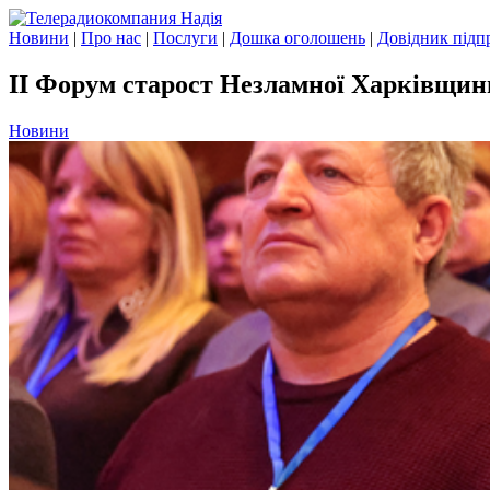
Новини
|
Про нас
|
Послуги
|
Дошка оголошень
|
Довідник підп
ІІ Форум старост Незламної Харківщин
Новини