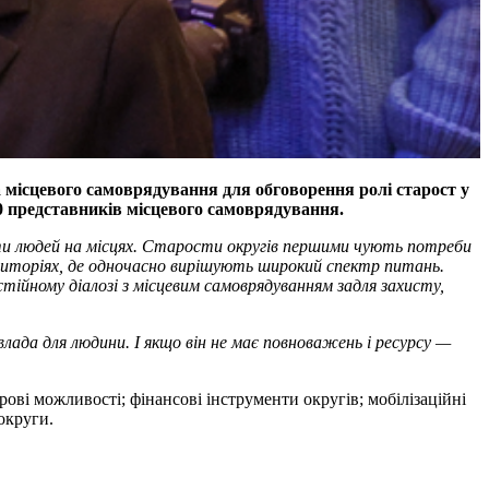
 місцевого самоврядування для обговорення ролі старост у
0 представників місцевого самоврядування.
оти людей на місцях. Старости округів першими чують потреби
иторіях, де одночасно вирішують широкий спектр питань.
ійному діалозі з місцевим самоврядуванням задля захисту,
ада для людини. І якщо він не має повноважень і ресурсу —
ові можливості; фінансові інструменти округів; мобілізаційні
округи.