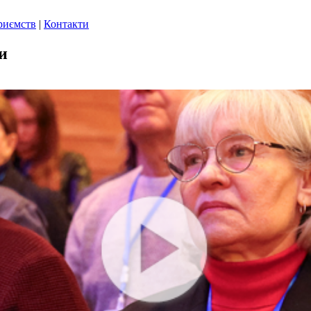
риємств
|
Контакти
и