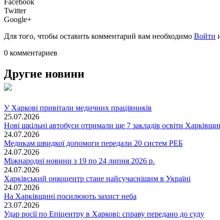
Facebook
Twitter
Google+
Для того, чтобы оставить комментарий вам необходимо
Войти
0 комментариев
Другие новини
У Харкові привітали медичних працівників
25.07.2026
Нові шкільні автобуси отримали ще 7 закладів освіти Харківщ
24.07.2026
Медикам швидкої допомоги передали 20 систем РЕБ
24.07.2026
Міжнародні новини з 19 по 24 липня 2026 р.
24.07.2026
Харківський онкоцентр стане найсучаснішим в Україні
24.07.2026
На Харківщині посилюють захист неба
23.07.2026
Удар росії по Епіцентру в Харкові: справу передано до суду