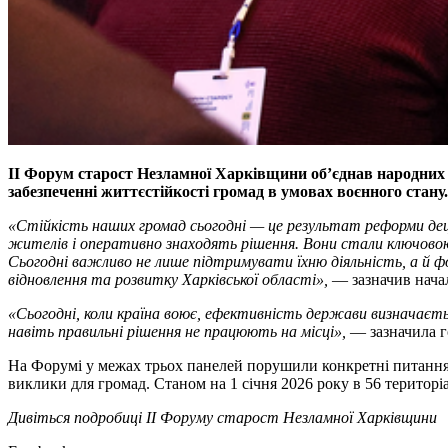
ІІ Форум старост Незламної Харківщини об’єднав народних д
забезпеченні життєстійкості громад в умовах воєнного стан
«Стійкість наших громад сьогодні — це результат реформи дец
жителів і оперативно знаходять рішення. Вони стали ключово
Сьогодні важливо не лише підтримувати їхню діяльність, а й ф
відновлення та розвитку Харківської області»,
— зазначив нача
«Сьогодні, коли країна воює, ефективність держави визначаєть
навіть правильні рішення не працюють на місці»,
— зазначила г
На Форумі у межах трьох панелей порушили конкретні питання: 
виклики для громад. Станом на 1 січня 2026 року в 56 територі
Дивіться подробиці ІІ Форуму старост Незламної Харківщини