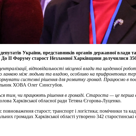
епутатів України, представників органів державної влади та
у. До ІІ Форуму старост Незламної Харківщини долучилися 35
ентралізації, відповідальності місцевої влади та щоденної роб
ю ланкою між людьми та владою, особливо на прифронтових тер
ормувати системні рішення для розвитку громад. Працюємо в пост
льник ХОВА Олег Синєгубов.
ся тим, чи працюють рішення в громаді. Староста — це перша вл
олова Харківської обласної ради Тетяна Єгорова-Луценко.
повноваження старост; транспорт і логістика; помічники та кадр
альних громадах Харківської області утворено 342 старостинські 