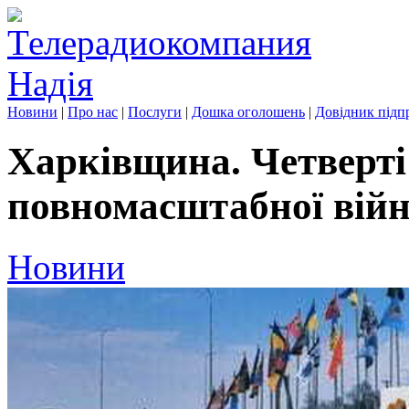
Новини
|
Про нас
|
Послуги
|
Дошка оголошень
|
Довідник підп
Харківщина. Четверті
повномасштабної вій
Новини