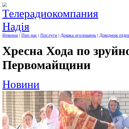
Новини
|
Про нас
|
Послуги
|
Дошка оголошень
|
Довідник підп
Хресна Хода по зруй
Первомайщини
Новини