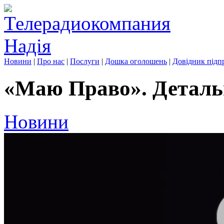
Новини
|
Про нас
|
Послуги
|
Дошка оголошень
|
Довідник підп
«Маю Право». Детальн
Новини