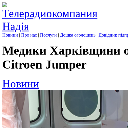
Новини
|
Про нас
|
Послуги
|
Дошка оголошень
|
Довідник підп
Медики Харківщини о
Citroen Jumper
Новини