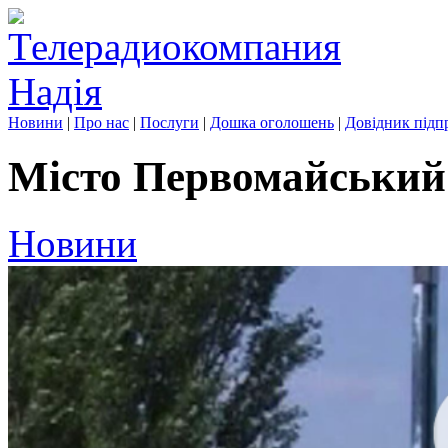
Новини
|
Про нас
|
Послуги
|
Дошка оголошень
|
Довідник підп
Місто Первомайський:
Новини