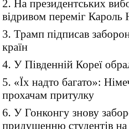
2. На президентських виб
відривом переміг Кароль
3. Трамп підписав заборо
країн
4. У Південній Кореї обр
5. «Їх надто багато»: Нім
прохачам притулку
6. У Гонконгу знову забор
придушенню студентів на