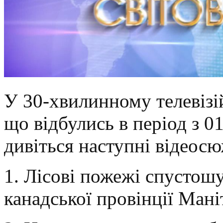
У 30-хвилинному телевізій
що відбулись в період з 0
дивіться наступні відеосю
1. Лісові пожежі спустош
канадської провінції Мані