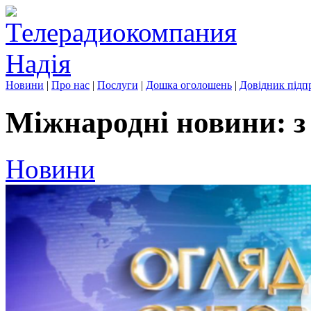
Новини
|
Про нас
|
Послуги
|
Дошка оголошень
|
Довідник підп
Міжнародні новини: з 
Новини