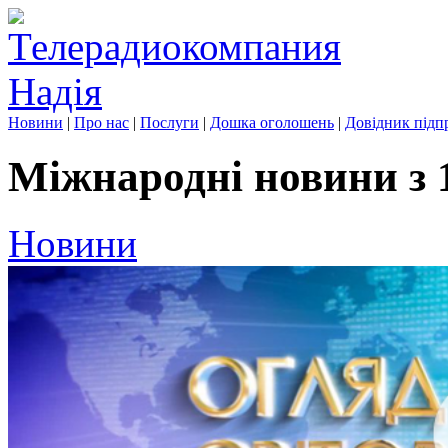
Новини
|
Про нас
|
Послуги
|
Дошка оголошень
|
Довідник підп
Міжнародні новини з 1
Новини