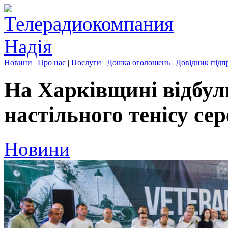
Новини
|
Про нас
|
Послуги
|
Дошка оголошень
|
Довідник підп
На Харківщині відбул
настільного тенісу сер
Новини