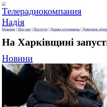
Новини
|
Про нас
|
Послуги
|
Дошка оголошень
|
Довідник підп
На Харківщині запуст
Новини