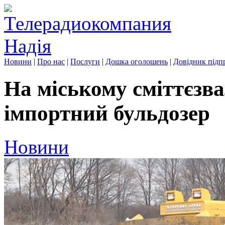
Новини
|
Про нас
|
Послуги
|
Дошка оголошень
|
Довідник підп
На міському сміттєзв
імпортний бульдозер
Новини