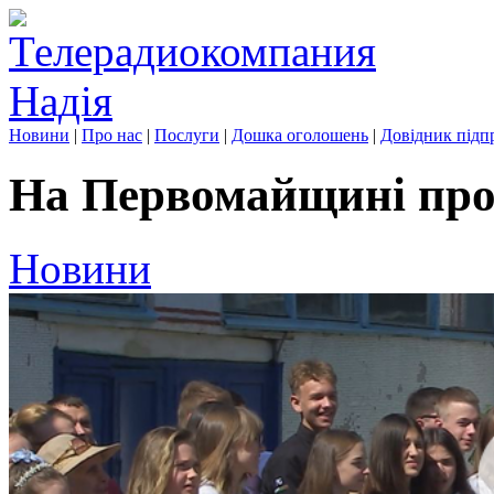
Новини
|
Про нас
|
Послуги
|
Дошка оголошень
|
Довідник підп
На Первомайщині про
Новини