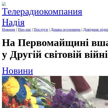
Новини
|
Про нас
|
Послуги
|
Дошка оголошень
|
Довідник підп
На Первомайщині вша
у Другій світовій війні
Новини