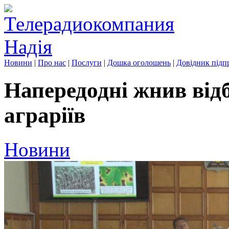
Новини
|
Про нас
|
Послуги
|
Дошка оголошень
|
Довідник підп
Напередодні жнив від
аграріїв
Новини