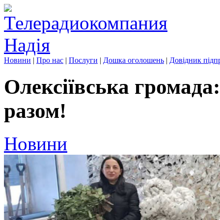
Новини
|
Про нас
|
Послуги
|
Дошка оголошень
|
Довідник підп
Олексіївська громада
разом!
Новини