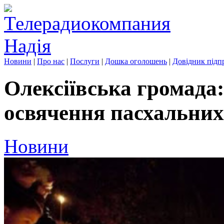
Новини
|
Про нас
|
Послуги
|
Дошка оголошень
|
Довідник підп
Олексіївська громада:
освячення пасхальни
Новини