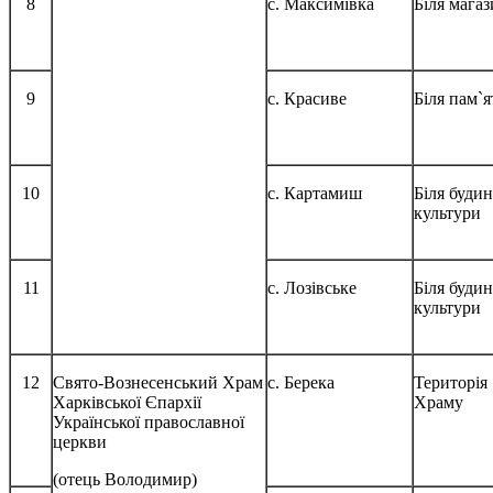
8
с. Максимівка
Біля мага
9
с. Красиве
Біля пам`
10
с. Картамиш
Біля буди
культури
11
с. Лозівське
Біля буди
культури
12
Свято-Вознесенський Храм
с. Берека
Територія
Харківської Єпархії
Храму
Української православної
церкви
(отець Володимир)