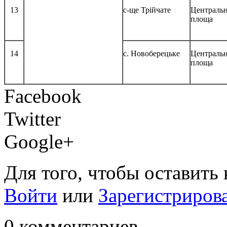
13
с-ще Трійчате
Централь
площа
14
с. Новоберецьке
Централь
площа
Facebook
Twitter
Google+
Для того, чтобы оставить
Войти
или
Зарегистриров
0 комментариев