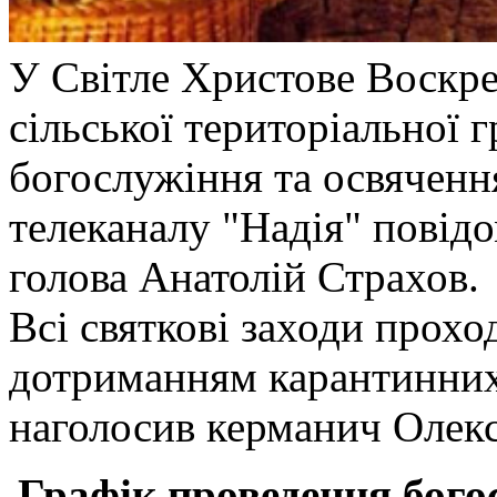
У Світле Христове Воскре
сільської територіальної 
богослужіння та освяченн
телеканалу "Надія" повід
голова Анатолій Страхов.
Всі святкові заходи прохо
дотриманням карантинних 
наголосив керманич Олекс
Графік
проведення бого