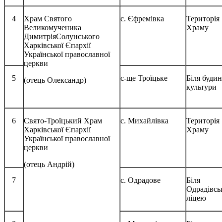
4
Храм Святого
с. Єфремівка
Територія
Великомученика
Храму
ДимитріяСолунського
Харківської Єпархії
Української православної
церкви
5
с-ще Троїцьке
Біля буди
(отець Олександр)
культури
6
Свято-Троїцький Храм
с. Михайлівка
Територія
Харківської Єпархії
Храму
Української православної
церкви
(отець Андрій)
7
с. Одрадове
Біля
Одрадівсь
ліцею