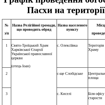
Пасхи на території
№
Назва Релігійної громади,
Назва населеного
Місц
що проводить обряд
пункту
з/п
провед
1
Свято-Троїцький Храм
с. Олексіївка
Територія
Харківської Єпархії
Храму
Української православної
церкви
(отець Іоан)
2
с-ще Слобідське
Централь
площа
3
с. Киселі
Біля офісу
старости