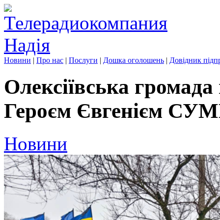
Новини
|
Про нас
|
Послуги
|
Дошка оголошень
|
Довідник підп
Олексіївська громада 
Героєм Євгенієм С
Новини