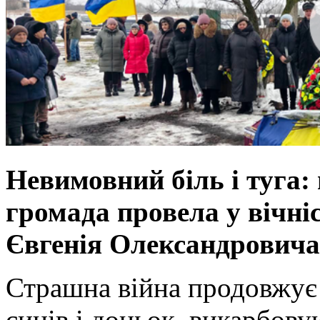
Невимовний біль і туга:
громада провела у вічн
Євгенія Олександровича
Страшна війна продовжує
синів і доньок, викарбову