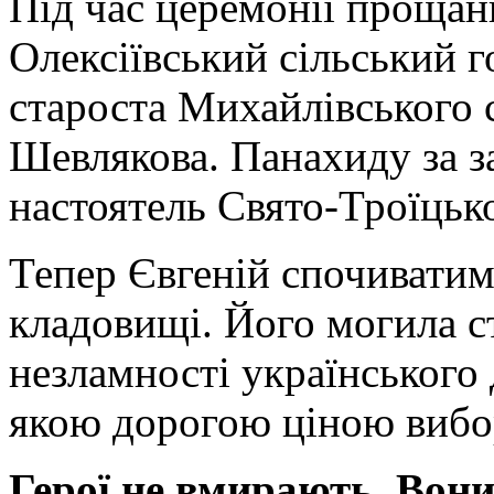
Під час церемонії прощан
Олексіївський сільський г
староста Михайлівського 
Шевлякова. Панахиду за 
настоятель Свято-Троїцьк
Тепер Євгеній спочиватим
кладовищі. Його могила с
незламності українського 
якою дорогою ціною вибо
Герої не вмирають. Вони