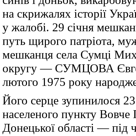
на скрижалях історії Укра
у жалобі. 29 січня мешка
путь щирого патріота, муж
мешканця села Сумці Мих
округу — СУМЦОВА Євген
лютого 1975 року народж
Його серце зупинилося 23
населеного пункту Вовче
Донецької області — під 