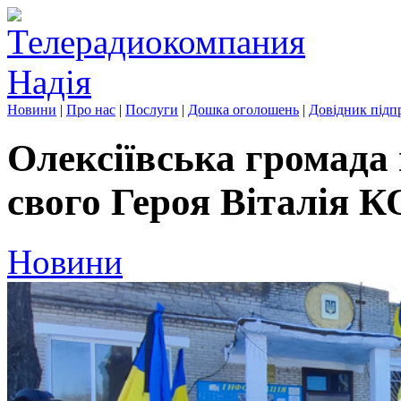
Новини
|
Про нас
|
Послуги
|
Дошка оголошень
|
Довідник підп
Олексіївська громада
свого Героя Віталі
Новини