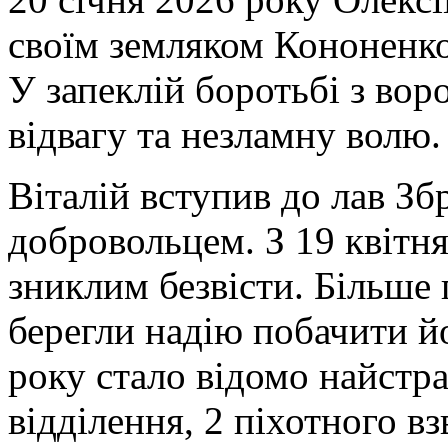
своїм земляком Кононенк
У запеклій боротьбі з вор
відвагу та незламну волю.
Віталій вступив до лав З
добровольцем. З 19 квітн
зниклим безвісти. Більше 
берегли надію побачити йо
року стало відомо найстра
відділення, 2 піхотного вз