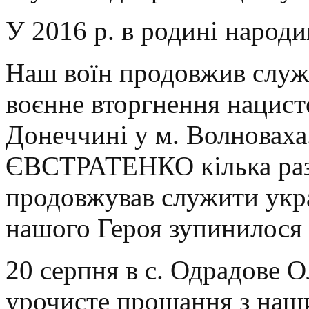
У 2016 р. в родині народи
Наш воїн продовжив служ
воєнне вторгнення нацистс
Донеччині у м. Волноваха
ЄВСТРАТЕНКО кілька разі
продовжував служити укр
нашого Героя зупинилося 
20 серпня в с. Одрадове О
урочисте прощання з наши