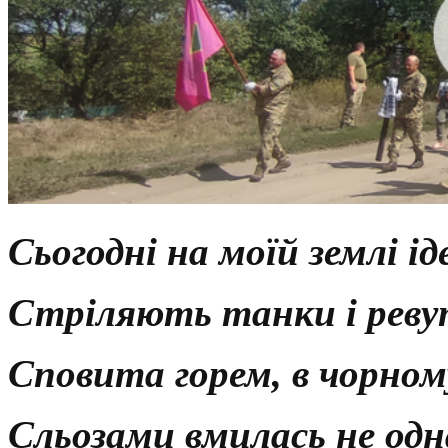
Сьогодні на моїй землі ід
Стріляють танки і реву
Сповита горем, в чорном
Сльозами вмилась не од