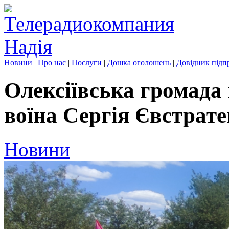
Новини
|
Про нас
|
Послуги
|
Дошка оголошень
|
Довідник підп
Олексіївська громада
воїна Сергія Євстрат
Новини