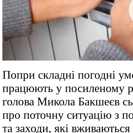
Попри складні погодні ум
працюють у посиленому р
голова Микола Бакшеєв сьо
про поточну ситуацію з п
та заходи, які вживаютьс