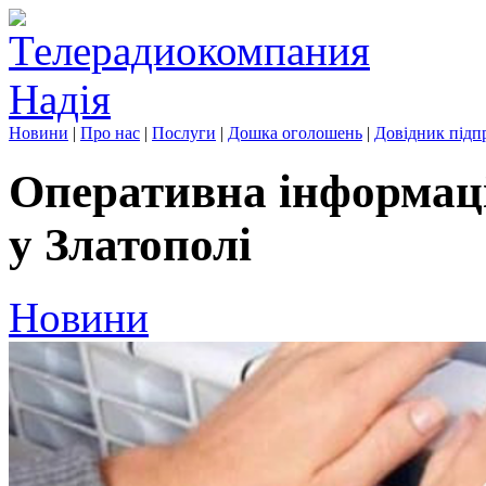
Новини
|
Про нас
|
Послуги
|
Дошка оголошень
|
Довідник підп
Оперативна інформац
у Златополі
Новини