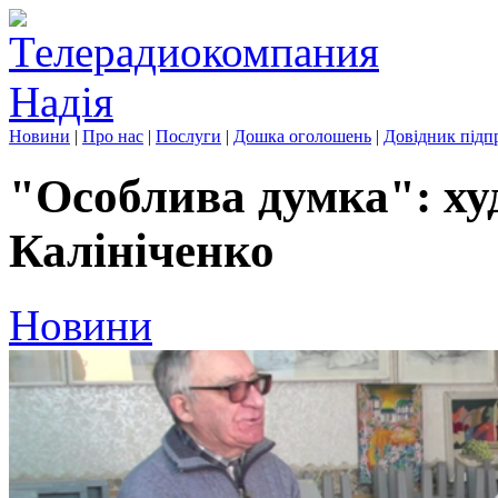
Новини
|
Про нас
|
Послуги
|
Дошка оголошень
|
Довідник підп
"Особлива думка": х
Калініченко
Новини