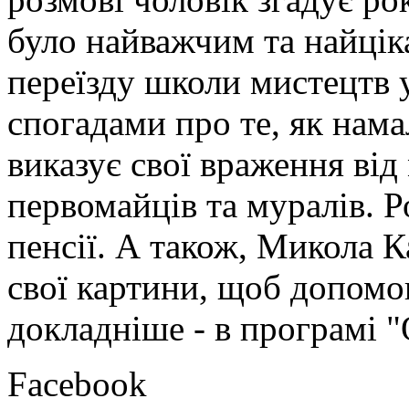
було найважчим та найцік
переїзду школи мистецтв у
спогадами про те, як нам
виказує свої враження від
первомайців та муралів. Р
пенсії. А також, Микола К
свої картини, щоб допомо
докладніше - в програмі "
Facebook