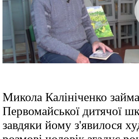
Микола Калініченко займа
Первомайської дитячої шк
завдяки йому з'явилося х
розмові чоловік згадує ро