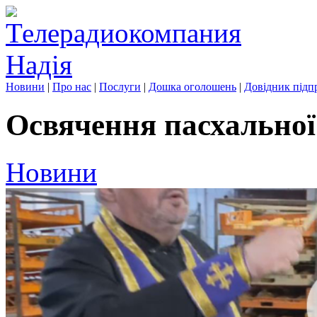
Новини
|
Про нас
|
Послуги
|
Дошка оголошень
|
Довідник підп
Освячення пасхальної
Новини