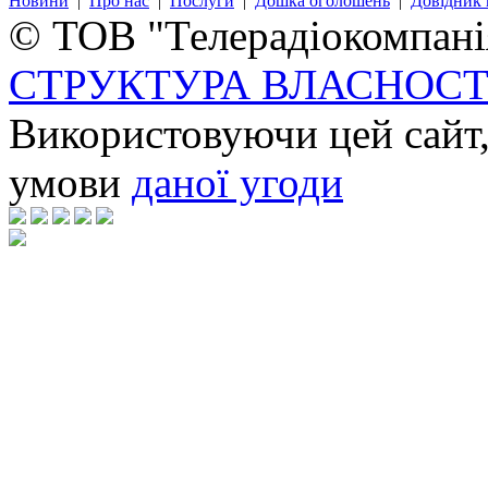
Новини
|
Про нас
|
Послуги
|
Дошка оголошень
|
Довідник 
© ТОВ "Телерадіокомпанія
СТРУКТУРА ВЛАСНОСТ
Використовуючи цей сайт,
умови
даної угоди