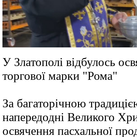
У Златополі відбулось осв
торгової марки "Рома"
За багаторічною традиціє
напередодні Великого Хри
освячення пасхальної про