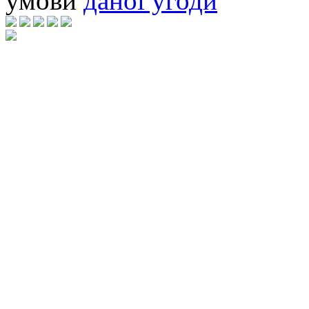
умови
даної угоди