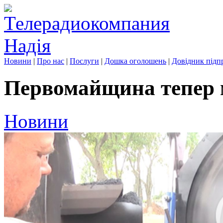
Новини
|
Про нас
|
Послуги
|
Дошка оголошень
|
Довідник підп
Первомайщина тепер 
Новини