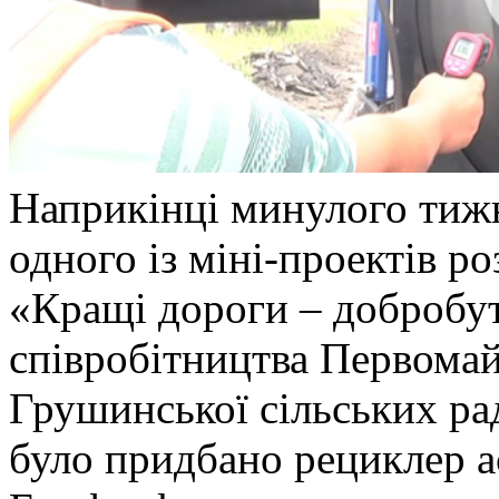
Наприкінці минулого тижн
одного із міні-проектів р
«Кращі дороги – добробу
співробітництва Первомайс
Грушинської сільських р
було придбано рециклер а