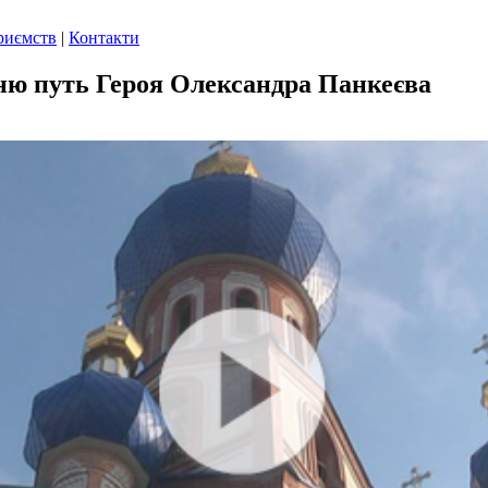
риємств
|
Контакти
ню путь Героя Олександра Панкеєва