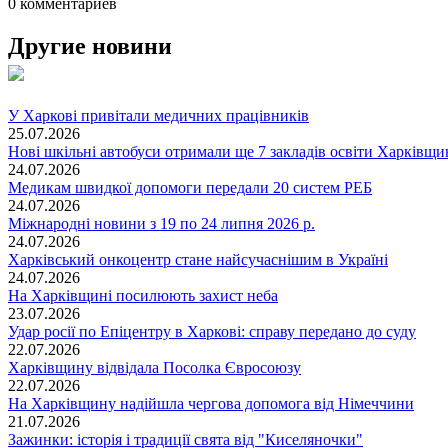
0 комментариев
Другие новини
У Харкові привітали медичних працівників
25.07.2026
Нові шкільні автобуси отримали ще 7 закладів освіти Харківщ
24.07.2026
Медикам швидкої допомоги передали 20 систем РЕБ
24.07.2026
Міжнародні новини з 19 по 24 липня 2026 р.
24.07.2026
Харківський онкоцентр стане найсучаснішим в Україні
24.07.2026
На Харківщині посилюють захист неба
23.07.2026
Удар росії по Епіцентру в Харкові: справу передано до суду
22.07.2026
Харківщину відвідала Посолка Євросоюзу
22.07.2026
На Харківщину надійшла чергова допомога від Німеччини
21.07.2026
Зажинки: історія і традиції свята від "Киселяночки"