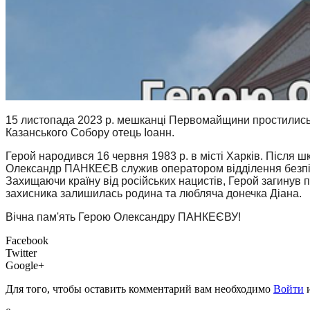
15 листопада
2023 р.
мешканці Первомай
щини
простились
Казансько
го
Собор
у отець Іоанн.
Герой народився
16 червня 1983 р. в місті Харків
.
Після шк
Олександр ПАНКЕЄВ служив оператором відділення безпіло
Захищаючи країну від російських нацистів, Герой загинув п
захисника залишилась родина та любляча донечка Діана.
Вічна пам'ять Герою
Олександру ПАНКЕЄВУ!
Facebook
Twitter
Google+
Для того, чтобы оставить комментарий вам необходимо
Войти