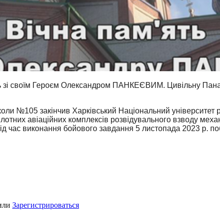
 зі своїм Героєм
Олександром ПАНКЕЄВИМ.
Цивільн
у
Пана
оли №105 закінчив Харківський Національний університет р
тних авіаційних комплексів розвідувального взводу механ
ід час виконання бойового завдання 5 листопада 2023 р. побл
или
Зарегистрироваться