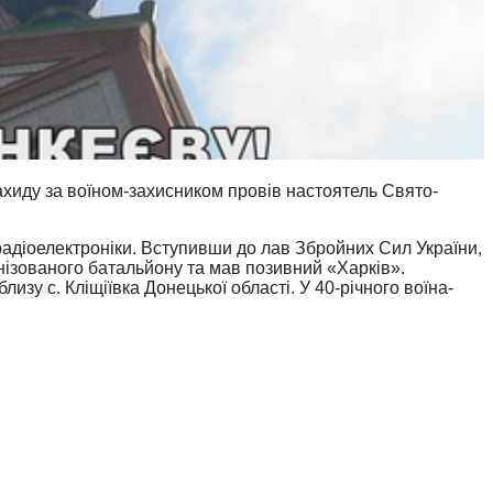
хид
у
за воїном-захисником
провів настоятель
Свято-
адіоелектроніки. Вступивши до лав Збройних Сил України,
ізованого батальйону та мав позивний «Харків».
изу с. Кліщіївка Донецької області. У 40-річного воїна-