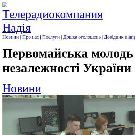
Новини
|
Про нас
|
Послуги
|
Дошка оголошень
|
Довідник підп
Первомайська молодь 
незалежності України
Новини