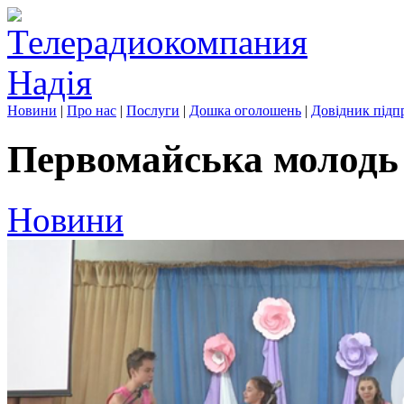
Новини
|
Про нас
|
Послуги
|
Дошка оголошень
|
Довідник підп
Первомайська молодь 
Новини