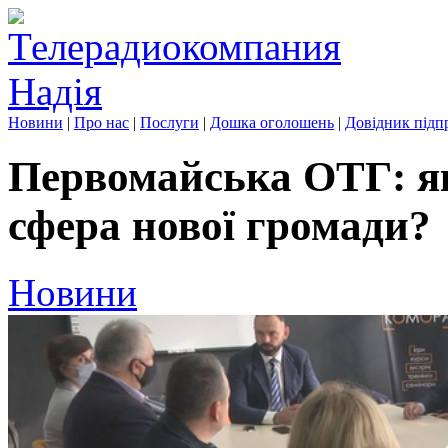
Новини
|
Про нас
|
Послуги
|
Дошка оголошень
|
Довідник підп
Первомайська ОТГ: я
сфера нової громади?
Новини