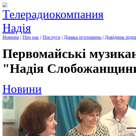
Новини
|
Про нас
|
Послуги
|
Дошка оголошень
|
Довідник підп
Первомайські музика
"Надія Слобожанщин
Новини