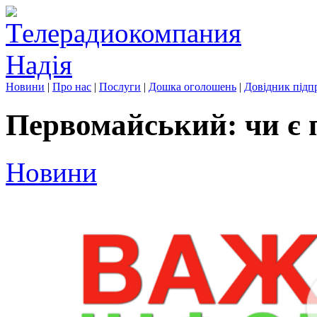
Новини
|
Про нас
|
Послуги
|
Дошка оголошень
|
Довідник підп
Первомайський: чи є 
Новини