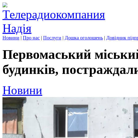
Новини
|
Про нас
|
Послуги
|
Дошка оголошень
|
Довідник підп
Первомаський міський
будинків, постраждали
Новини