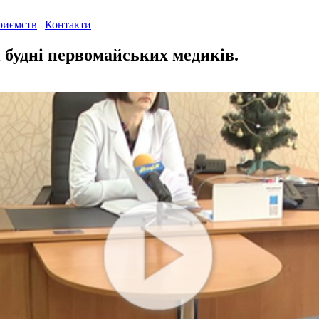
риємств
|
Контакти
і будні первомайських медиків.