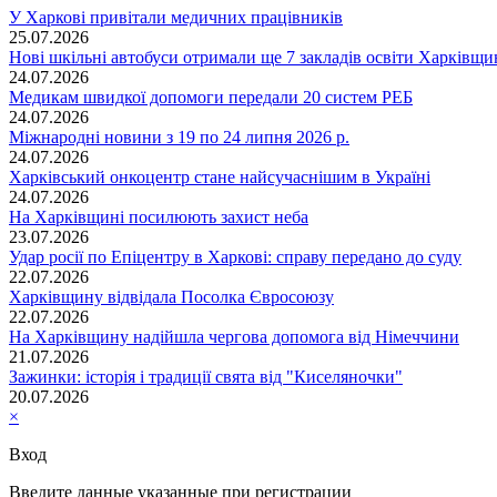
У Харкові привітали медичних працівників
25.07.2026
Нові шкільні автобуси отримали ще 7 закладів освіти Харківщ
24.07.2026
Медикам швидкої допомоги передали 20 систем РЕБ
24.07.2026
Міжнародні новини з 19 по 24 липня 2026 р.
24.07.2026
Харківський онкоцентр стане найсучаснішим в Україні
24.07.2026
На Харківщині посилюють захист неба
23.07.2026
Удар росії по Епіцентру в Харкові: справу передано до суду
22.07.2026
Харківщину відвідала Посолка Євросоюзу
22.07.2026
На Харківщину надійшла чергова допомога від Німеччини
21.07.2026
Зажинки: історія і традиції свята від "Киселяночки"
20.07.2026
×
Вход
Введите данные указанные при регистрации