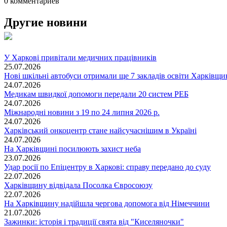
0 комментариев
Другие новини
У Харкові привітали медичних працівників
25.07.2026
Нові шкільні автобуси отримали ще 7 закладів освіти Харківщ
24.07.2026
Медикам швидкої допомоги передали 20 систем РЕБ
24.07.2026
Міжнародні новини з 19 по 24 липня 2026 р.
24.07.2026
Харківський онкоцентр стане найсучаснішим в Україні
24.07.2026
На Харківщині посилюють захист неба
23.07.2026
Удар росії по Епіцентру в Харкові: справу передано до суду
22.07.2026
Харківщину відвідала Посолка Євросоюзу
22.07.2026
На Харківщину надійшла чергова допомога від Німеччини
21.07.2026
Зажинки: історія і традиції свята від "Киселяночки"