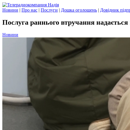
Новини
|
Про нас
|
Послуги
|
Дошка оголошень
|
Довідник підп
Послуга раннього втручання надається 
Новини